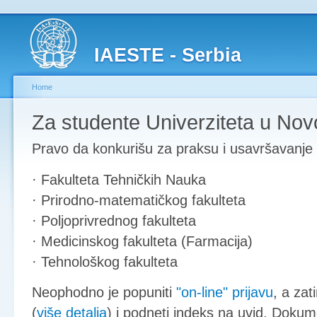
IAESTE - Serbia
Home
Za studente Univerziteta u No
Pravo da konkurišu za praksu i usavršavanje 
· Fakulteta Tehničkih Nauka
· Prirodno-matematičkog fakulteta
· Poljoprivrednog fakulteta
· Medicinskog fakulteta (Farmacija)
· Tehnološkog fakulteta
Neophodno je popuniti
"on-line" prijavu
, a za
(
više detalja
) i podneti indeks na uvid. Doku