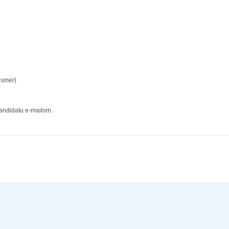
i smer)
kandidatu e-mailom.