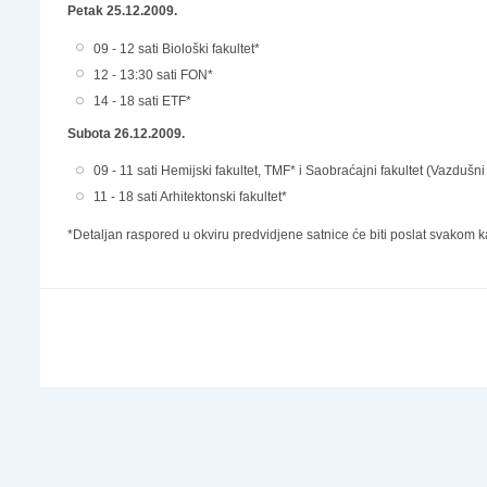
Petak 25.12.2009.
09 - 12 sati Biološki fakultet*
12 - 13:30 sati FON*
14 - 18 sati ETF*
Subota 26.12.2009.
09 - 11 sati Hemijski fakultet, TMF* i Saobraćajni fakultet (Vazdušn
11 - 18 sati Arhitektonski fakultet*
*Detaljan raspored u okviru predvidjene satnice će biti poslat svakom 