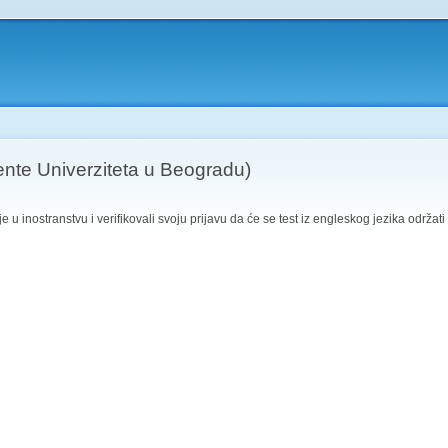
dente Univerziteta u Beogradu)
 u inostranstvu i verifikovali svoju prijavu da će se test iz engleskog jezika održat