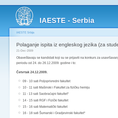
IAESTE - Serbia
IAESTE Srbija
Polaganje ispita iz engleskog jezika (za stu
21-Dec-2009
Obaveštavaju se kandidati koji su se prijavili na konkurs za usavršavanje
periodu od 24. do 26.12.2009. godine i to:
Četvrtak 24.12.2009.
09 - 10 sati Poljoprivredni fakultet
10 - 11 sati Mašinski i Fakultet za fizičku hemiju
11 - 13 sati Saobraćajni fakultet*
14 - 15 sati RGF i Fizički fakultet
15 - 16 sati Matematički fakultet
16 - 18 sati Šumarski i Gradjevinski fakultet*