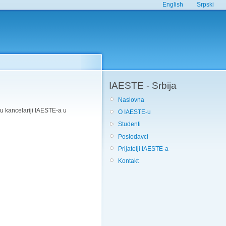
English
Srpski
IAESTE - Srbija
Naslovna
i u kancelariji IAESTE-a u
O IAESTE-u
Studenti
Poslodavci
Prijatelji IAESTE-a
Kontakt