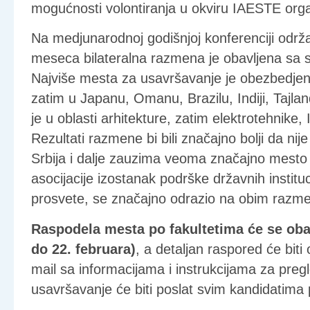
mogućnosti volontiranja u okviru IAESTE orga
Na medjunarodnoj godišnjoj konferenciji održ
meseca bilateralna razmena je obavljena sa 
Najviše mesta za usavršavanje je obezbedjen
zatim u Japanu, Omanu, Brazilu, Indiji, Tajla
je u oblasti arhitekture, zatim elektrotehnike, 
Rezultati razmene bi bili značajno bolji da nij
Srbija i dalje zauzima veoma značajno mesto
asocijacije izostanak podrške državnih institu
prosvete, se značajno odrazio na obim razm
Raspodela mesta po fakultetima će se oba
do 22. februara)
, a detaljan raspored će bit
mail sa informacijama i instrukcijama za pre
usavršavanje će biti poslat svim kandidatima 