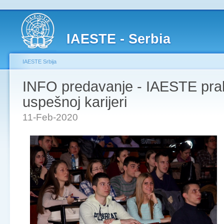
IAESTE - Serbia
IAESTE Srbija
INFO predavanje - IAESTE prak
uspešnoj karijeri
11-Feb-2020