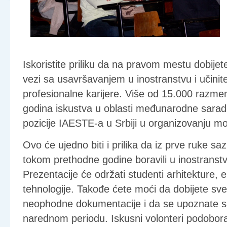
Iskoristite priliku da na pravom mestu dobije
vezi sa usavršavanjem u inostranstvu i učinit
profesionalne karijere. Više od 15.000 razmen
godina iskustva u oblasti međunarodne saradn
pozicije IAESTE-a u Srbiji u organizovanju mo
Ovo će ujedno biti i prilika da iz prve ruke sa
tokom prethodne godine boravili u inostranst
Prezentacije će održati studenti arhitekture, 
tehnologije. Takođe ćete moći da dobijete sve
neophodne dokumentacije i da se upoznate sa
narednom periodu. Iskusni volonteri podobora